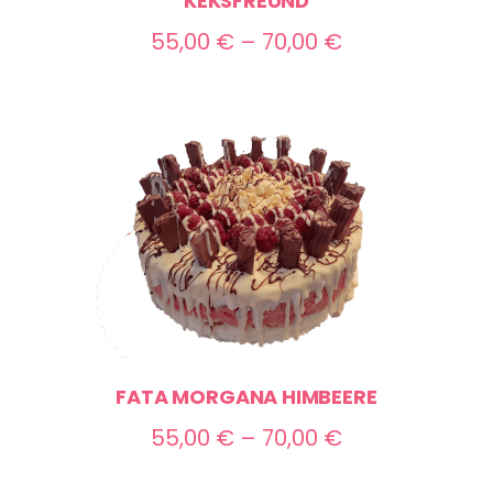
KEKSFREUND
Preisspanne:
55,00
€
–
70,00
€
55,00 €
bis
70,00 €
FATA MORGANA HIMBEERE
Preisspanne:
55,00
€
–
70,00
€
55,00 €