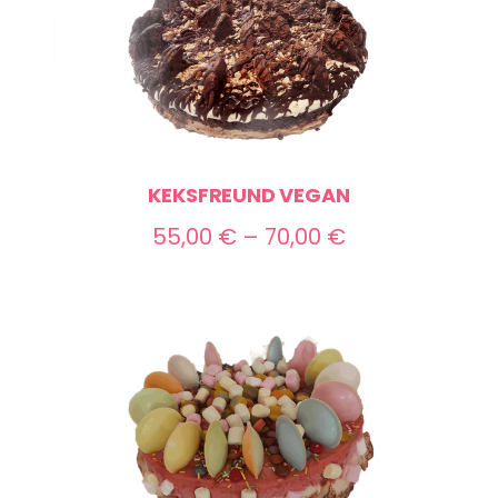
KEKSFREUND VEGAN
Preisspanne:
55,00
€
–
70,00
€
55,00 €
bis
70,00 €