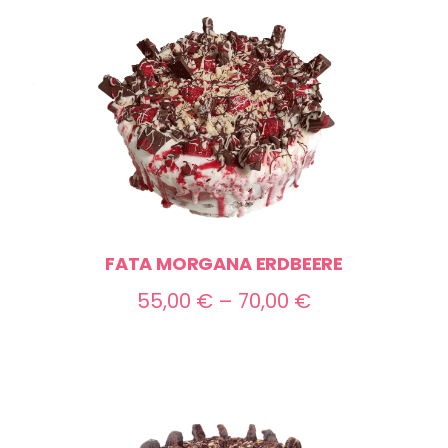
bis
70,00 €
FATA MORGANA ERDBEERE
Preisspanne:
55,00
€
–
70,00
€
55,00 €
bis
70,00 €