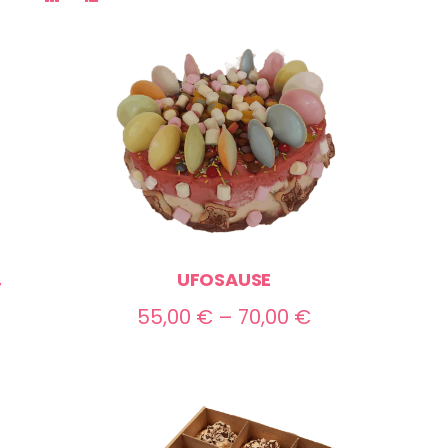
,
UFOSAUSE
Preisspanne:
55,00
€
–
70,00
€
55,00 €
bis
70,00 €