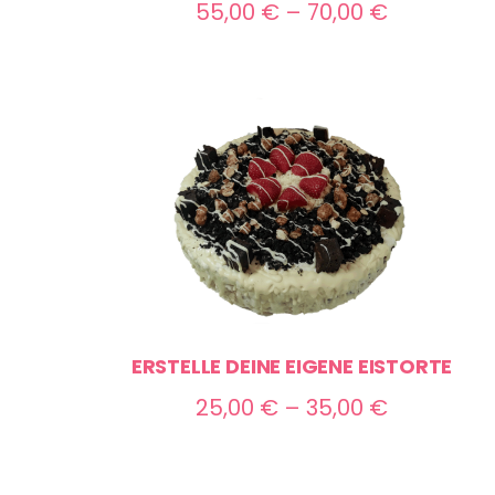
Preisspan
55,00
€
–
70,00
€
55,00 €
bis
70,00 €
ERSTELLE DEINE EIGENE EISTORTE
Preisspan
25,00
€
–
35,00
€
25,00 €
bis