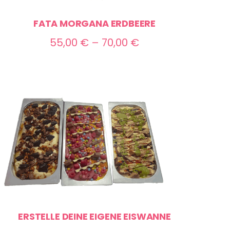
FATA MORGANA ERDBEERE
Preisspanne:
55,00
€
–
70,00
€
55,00 €
bis
70,00 €
ERSTELLE DEINE EIGENE EISWANNE