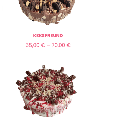
KEKSFREUND
Preisspanne:
55,00
€
–
70,00
€
55,00 €
bis
70,00 €