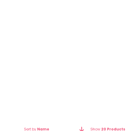
TOOTH
Cras consequat lectus vestibulu
euismod nisl varius ut eu laoree
Start Shopping
Sort by
Name
Show
20 Products