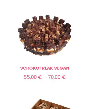
SCHOKOFREAK VEGAN
Preisspanne:
55,00
€
–
70,00
€
55,00 €
bis
70,00 €