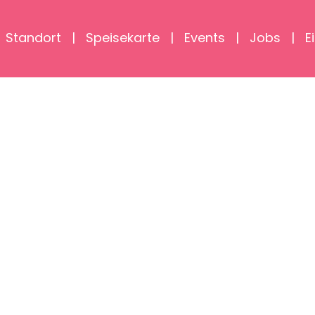
Standort
Speisekarte
Events
Jobs
E
T DESSERT
SWEET