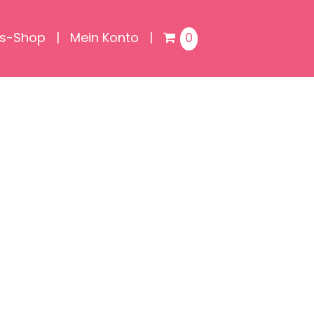
is-Shop
Mein Konto
0