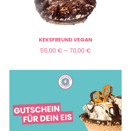
KEKSFREUND VEGAN
Preisspanne:
55,00
€
–
70,00
€
55,00 €
bis
70,00 €