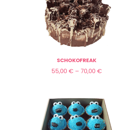
SCHOKOFREAK
Preisspan
55,00
€
–
70,00
€
55,00 €
bis
70,00 €