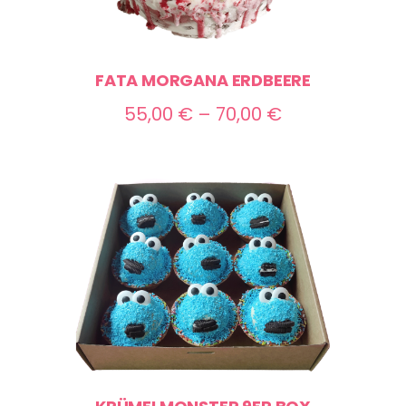
FATA MORGANA ERDBEERE
Preisspanne:
55,00
€
–
70,00
€
55,00 €
bis
70,00 €