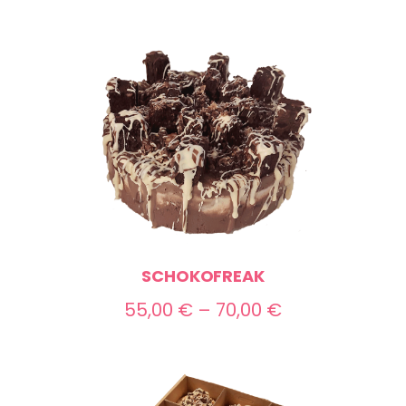
SCHOKOFREAK
Preisspanne:
55,00
€
–
70,00
€
55,00 €
bis
70,00 €