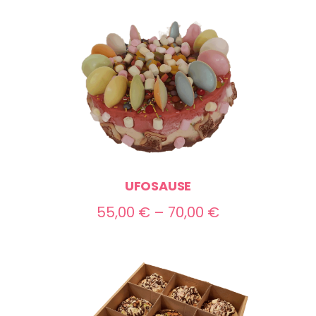
bis
35,00 €
UFOSAUSE
Preisspanne:
55,00
€
–
70,00
€
55,00 €
bis
70,00 €