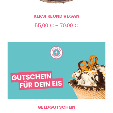
KEKSFREUND VEGAN
Preisspanne:
55,00
€
–
70,00
€
55,00 €
bis
70,00 €
GELDGUTSCHEIN