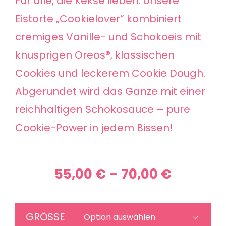
Für alle, die Kekse lieben: Unsere
Eistorte „Cookielover“ kombiniert
cremiges Vanille- und Schokoeis mit
knusprigen Oreos®, klassischen
Cookies und leckerem Cookie Dough.
Abgerundet wird das Ganze mit einer
reichhaltigen Schokosauce – pure
Cookie-Power in jedem Bissen!
Preissp
55,00
€
–
70,00
€
55,00 €
bis
GRÖSSE
