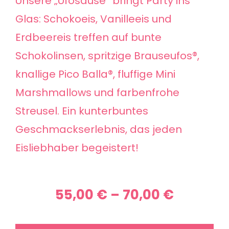
Unsere „Ufosause“ bringt Party ins
Glas: Schokoeis, Vanilleeis und
Erdbeereis treffen auf bunte
Schokolinsen, spritzige Brauseufos®,
knallige Pico Balla®, fluffige Mini
Marshmallows und farbenfrohe
Streusel. Ein kunterbuntes
Geschmackserlebnis, das jeden
Eisliebhaber begeistert!
Preissp
55,00
€
–
70,00
€
55,00 €