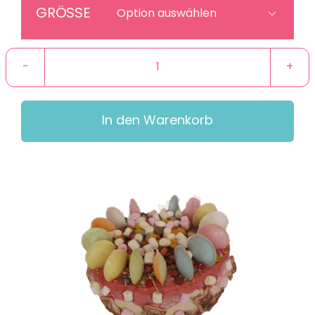
bis
GRÖSSE

70,00 €
Ufosause
Menge
In den Warenkorb