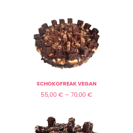
bis
70,00 €
SCHOKOFREAK VEGAN
Preisspanne:
55,00
€
–
70,00
€
55,00 €
bis
70,00 €