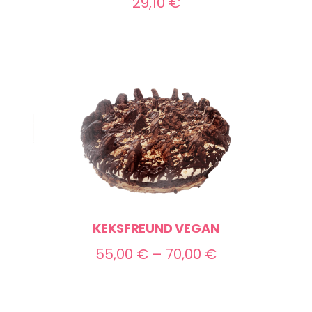
29,10
€
KEKSFREUND VEGAN
Preisspanne:
55,00
€
–
70,00
€
55,00 €
bis