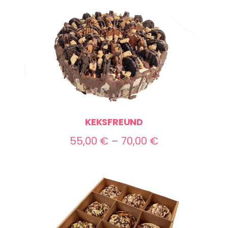
70,00 €
KEKSFREUND
Preisspanne:
55,00
€
–
70,00
€
55,00 €
bis
70,00 €