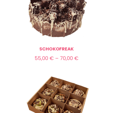
SCHOKOFREAK
Preisspanne:
55,00
€
–
70,00
€
55,00 €
bis
70,00 €