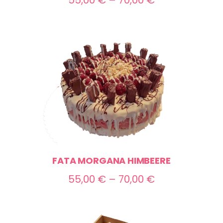
Preisspanne:
55,00
€
–
70,00
€
55,00 €
bis
70,00 €
FATA MORGANA HIMBEERE
Preisspanne:
55,00
€
–
70,00
€
55,00 €
bis