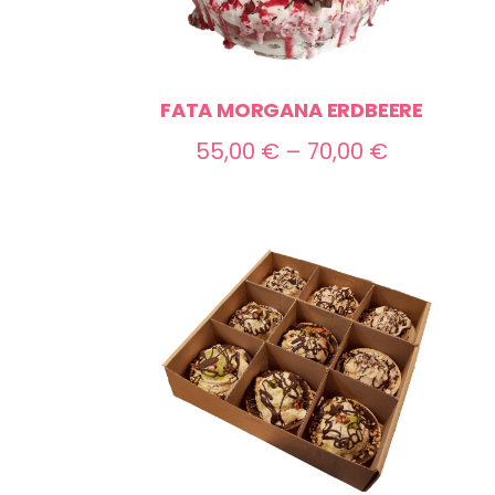
FATA MORGANA ERDBEERE
Preisspan
55,00
€
–
70,00
€
55,00 €
bis
70,00 €