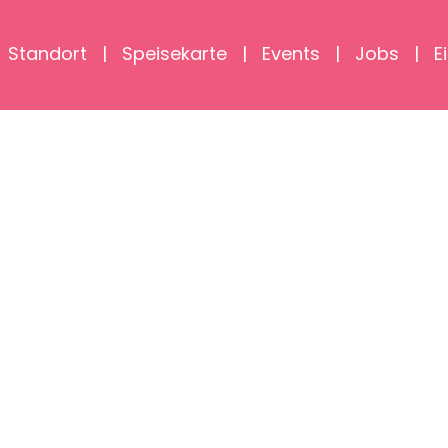
Standort
Speisekarte
Events
Jobs
E
T DESSERT
SWEET