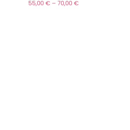
Preisspanne:
55,00
€
–
70,00
€
55,00 €
bis
70,00 €