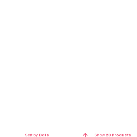
TOOTH
Cras consequat lectus vestibulu
euismod nisl varius ut eu laoree
Start Shopping
Sort by
Date
Show
20 Products