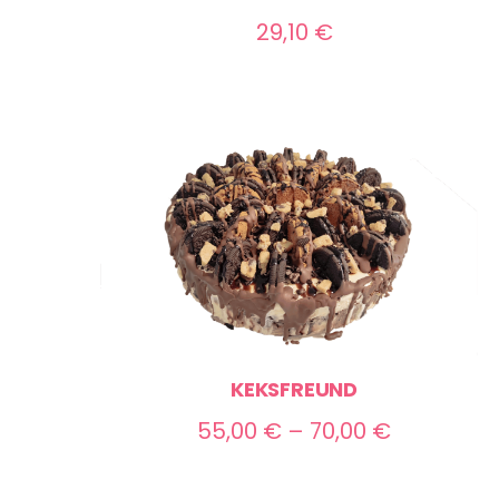
29,10
€
KEKSFREUND
Preisspan
55,00
€
–
70,00
€
55,00 €