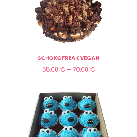
SCHOKOFREAK VEGAN
Preisspanne:
55,00
€
–
70,00
€
55,00 €
bis
70,00 €