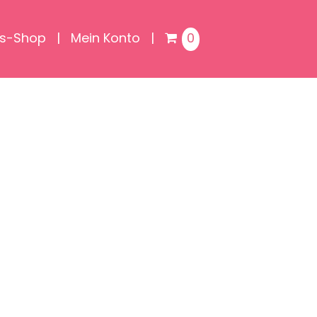
is-Shop
Mein Konto
0