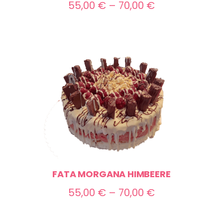
Preisspanne:
55,00
€
–
70,00
€
55,00 €
bis
70,00 €
FATA MORGANA HIMBEERE
ne:
Preisspanne:
55,00
€
–
70,00
€
55,00 €