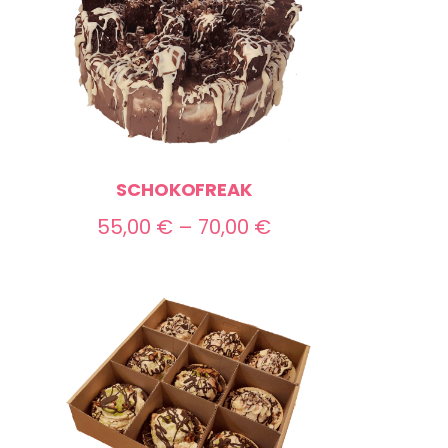
SCHOKOFREAK
Preisspanne:
55,00
€
–
70,00
€
55,00 €
bis
70,00 €