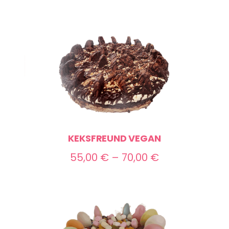
KEKSFREUND VEGAN
Preisspanne:
55,00
€
–
70,00
€
55,00 €
bis
70,00 €