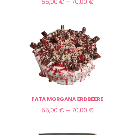
Preisspanne:
55,00
€
–
70,00
€
55,00 €
bis
70,00 €
FATA MORGANA ERDBEERE
Preisspanne:
55,00
€
–
70,00
€
55,00 €
bis