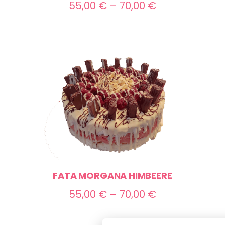
Preisspanne:
55,00
€
–
70,00
€
55,00 €
bis
70,00 €
FATA MORGANA HIMBEERE
ne:
Preisspanne:
55,00
€
–
70,00
€
55,00 €