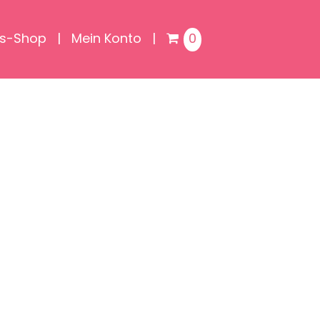
is-Shop
Mein Konto
0