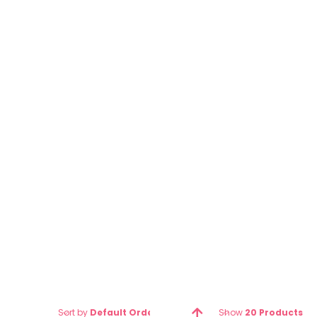
TOOTH
Cras consequat lectus vestibulu
euismod nisl varius ut eu laoree
Start Shopping
Sort by
Default Order
Show
20 Products