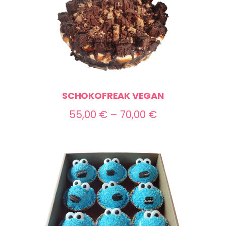
SCHOKOFREAK VEGAN
Preisspanne:
55,00
€
–
70,00
€
55,00 €
bis
70,00 €