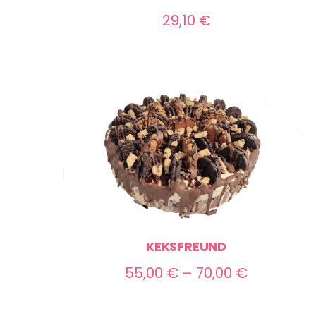
29,10
€
KEKSFREUND
Preisspan
55,00
€
–
70,00
€
55,00 €