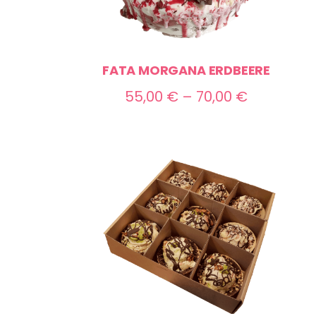
FATA MORGANA ERDBEERE
Preisspan
55,00
€
–
70,00
€
55,00 €
bis
70,00 €