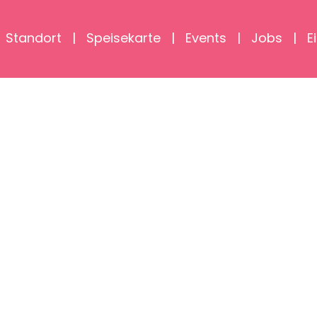
Standort
Speisekarte
Events
Jobs
E
T DESSERT
SWEET