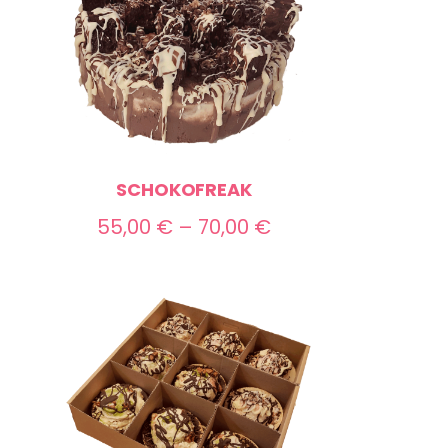
SCHOKOFREAK
Preisspanne:
55,00
€
–
70,00
€
55,00 €
bis
70,00 €