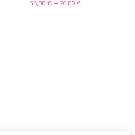
Preisspanne:
55,00
€
–
70,00
€
55,00 €
bis
70,00 €