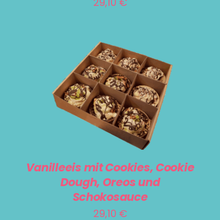
29,10
€
IN DEN WARENKORB
/
DETAILS
Vanilleeis mit Cookies, Cookie
Dough, Oreos und
Schokosauce
29,10
€