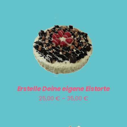
DIESES
SELECT OPTIONS
/
DETAILS
PRODUKT
WEIST
MEHRERE
VARIANTEN
Erstelle Deine eigene Eistorte
AUF.
Preisspanne:
25,00
€
–
35,00
€
DIE
25,00 €
OPTIONEN
bis
KÖNNEN