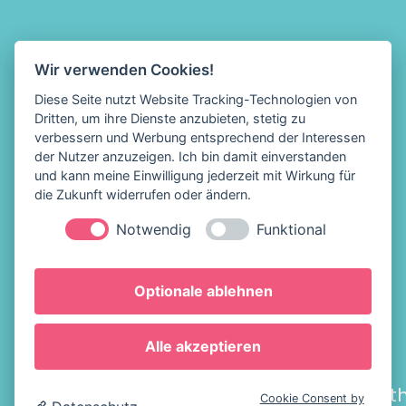
AUF
70,00 €
DER
PRODUKTSEITE
Wir verwenden Cookies!
GEWÄHLT
Diese Seite nutzt Website Tracking-Technologien von
Dritten, um ihre Dienste anzubieten, stetig zu
WERDEN
verbessern und Werbung entsprechend der Interessen
der Nutzer anzuzeigen. Ich bin damit einverstanden
und kann meine Einwilligung jederzeit mit Wirkung für
die Zukunft widerrufen oder ändern.
Notwendig
Funktional
Löffelhelden Eis &
Impressum
Optionale ablehnen
Snacks
Datenschutz
AGB
Hamburger Str. 144
Alle akzeptieren
28205 Bremen
[eu_owb_order_with
Cookie Consent by