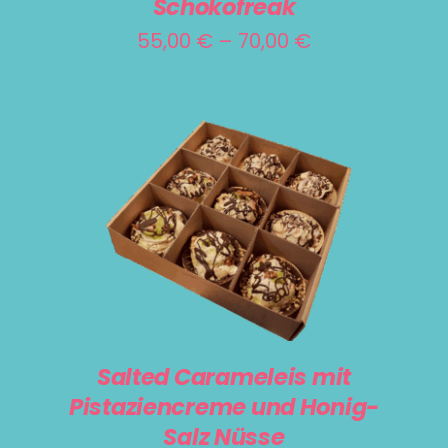
Schokofreak
AUF.
Preisspanne:
55,00
€
–
70,00
€
DIE
55,00 €
OPTIONEN
bis
KÖNNEN
AUF
70,00 €
DER
PRODUKTSEITE
IN DEN WARENKORB
/
DETAILS
GEWÄHLT
WERDEN
Salted Carameleis mit
Pistaziencreme und Honig-
Salz Nüsse