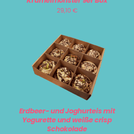
Krümelmonster 9er Box
29,10
€
IN DEN WARENKORB
/
DETAILS
Erdbeer- und Joghurteis mit
Yogurette und weiße crisp
Schokolade