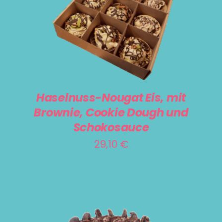
PRODUKTSEITE
IN DEN WARENKORB
/
DETAILS
GEWÄHLT
WERDEN
Haselnuss-Nougat Eis, mit
Brownie, Cookie Dough und
Schokosauce
29,10
€