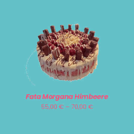
DIESES
AUSFÜHRUNG WÄHLEN
/
DETAILS
PRODUKT
WEIST
MEHRERE
VARIANTEN
Fata Morgana Himbeere
AUF.
Preisspanne:
55,00
€
–
70,00
€
DIE
55,00 €
OPTIONEN
bis
KÖNNEN