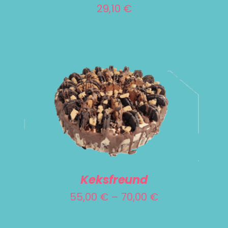
29,10
€
DIESES
AUSFÜHRUNG WÄHLEN
/
DETAILS
PRODUKT
WEIST
MEHRERE
VARIANTEN
Keksfreund
AUF.
Preisspanne:
55,00
€
–
70,00
€
DIE
55,00 €
OPTIONEN