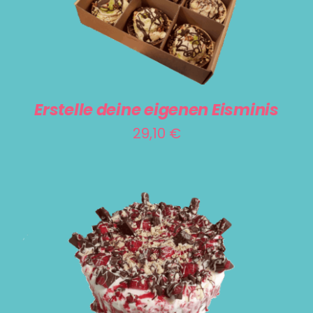
SELECT OPTIONS
/
DETAILS
GEWÄHLT
WERDEN
Erstelle deine eigenen Eisminis
29,10
€
DIESES
AUSFÜHRUNG WÄHLEN
/
DETAILS
PRODUKT
WEIST