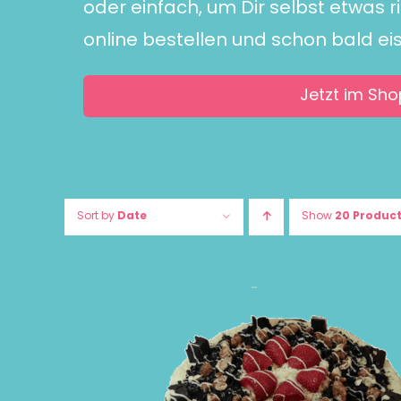
oder einfach, um Dir selbst etwas r
online bestellen und schon bald ei
Jetzt im Sho
Sort by
Date
Show
20 Produc