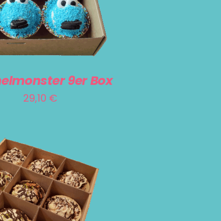
elmonster 9er Box
29,10
€
RENKORB
/
DETAILS