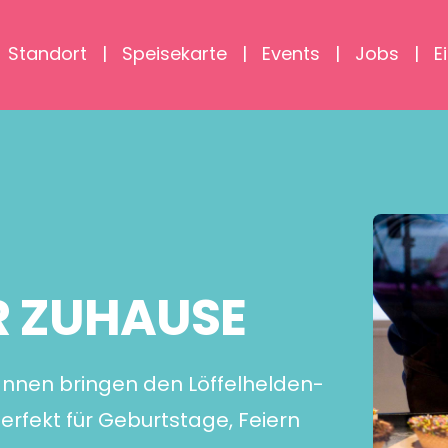
Standort
Speisekarte
Events
Jobs
E
R ZUHAUSE
Wannen bringen den Löffelhelden-
erfekt für Geburtstage, Feiern