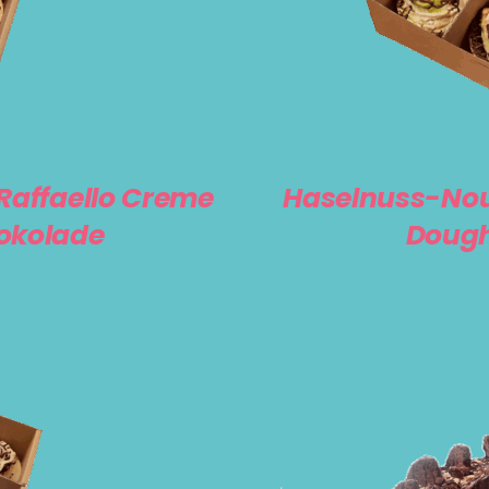
IN DEN WA
Raffaello Creme
Haselnuss-Noug
hokolade
Dough