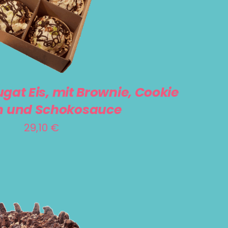
RENKORB
/
DETAILS
at Eis, mit Brownie, Cookie
 und Schokosauce
29,10
€