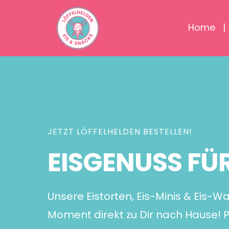
Skip
to
Home
content
JETZT LÖFFELHELDEN BESTELLEN!
EISGENUSS FÜ
Unsere Eistorten, Eis-Minis & Eis-
Moment direkt zu Dir nach Hause! P