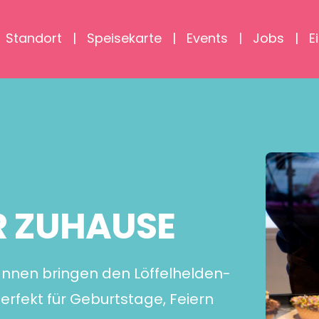
Standort
Speisekarte
Events
Jobs
E
R ZUHAUSE
Wannen bringen den Löffelhelden-
erfekt für Geburtstage, Feiern