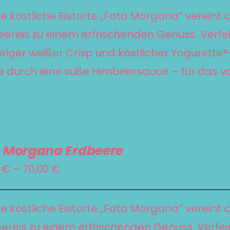
bis
e köstliche Eistorte „Fata Morgana“ vereint 
70,00 €
ereis zu einem erfrischenden Genuss. Verfei
riger weißer Crisp und köstlicher Yogurett
 durch eine süße Himbeersauce – für das v
 Morgana Erdbeere
Preisspanne:
0
€
–
70,00
€
55,00 €
bis
e köstliche Eistorte „Fata Morgana“ vereint 
70,00 €
ereis zu einem erfrischenden Genuss. Verfein