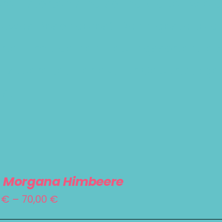
re Eistorten sind so individuell wie
35,00 €
etwas Besonderes? Dann gestalte di
orte – mit deinen Lieblingssorten, le
e zubereitet. Perfekt für Geburtstage,
st.
a Morgana Himbeere
Preisspanne:
0
€
–
70,00
€
55,00 €