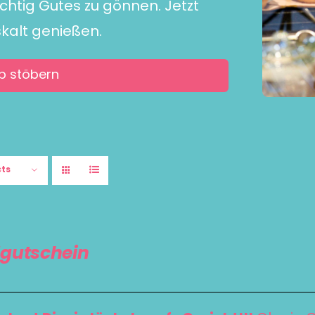
ichtig Gutes zu gönnen. Jetzt
skalt genießen.
p stöbern
cts
gutschein