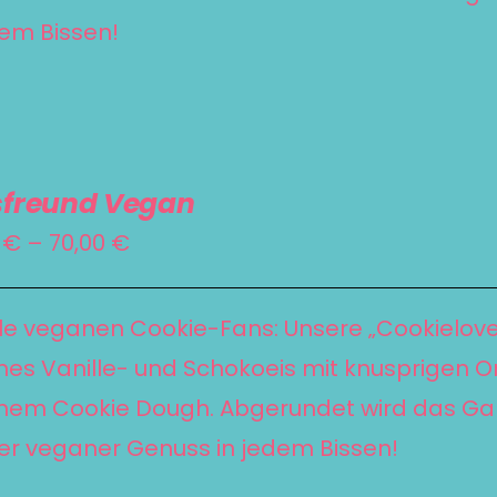
dem Bissen!
sfreund Vegan
Preisspanne:
0
€
–
70,00
€
55,00 €
bis
lle veganen Cookie-Fans: Unsere „Cookielov
70,00 €
es Vanille- und Schokoeis mit knusprigen 
em Cookie Dough. Abgerundet wird das Ga
er veganer Genuss in jedem Bissen!