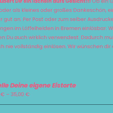
aubert Dir ein lächeln aufs Gesicht!!!
Ob ein G
oder als kleines oder großes Dankeschön, e
 gut an. Per Post oder zum selber Ausdrucken.
ungen im Löffelhelden in Bremen
einlösbar. 
en Du auch wirklich verwendest. Dadurch mu
h nie vollständig einlösen. Wir wünschen dir ei
elle Deine eigene Eistorte
Preisspanne:
0
€
–
35,00
€
25,00 €
bis