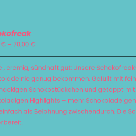
okofreak
Preisspanne:
0
€
–
70,00
€
55,00 €
bis
l, cremig, sündhaft gut: Unsere Schokofreak-E
70,00 €
olade nie genug bekommen. Gefüllt mit fei
nackigen Schokostückchen und getoppt mit
oladigen Highlights – mehr Schokolade geht 
einfach als Belohnung zwischendurch. Die S
rbereit.