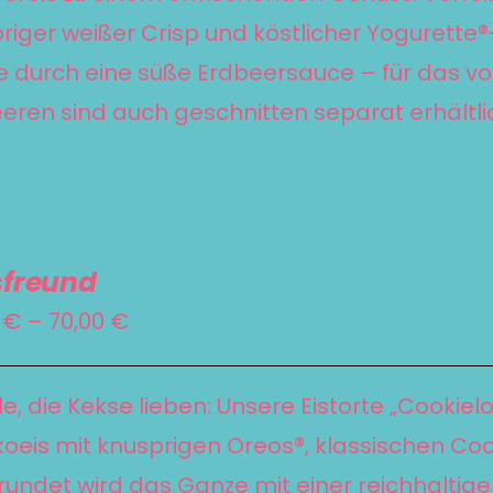
riger weißer Crisp und köstlicher Yogurett
 durch eine süße Erdbeersauce – für das vo
eren sind auch geschnitten separat erhältli
sfreund
Preisspanne:
0
€
–
70,00
€
55,00 €
bis
lle, die Kekse lieben: Unsere Eistorte „Cookie
70,00 €
oeis mit knusprigen Oreos®, klassischen Co
undet wird das Ganze mit einer reichhalti