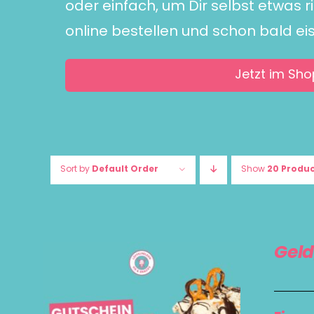
oder einfach, um Dir selbst etwas r
online bestellen und schon bald ei
Jetzt im Sho
Sort by
Default Order
Show
20 Produ
Geld
GUTSCHEIN KAUFEN
/
DETAILS