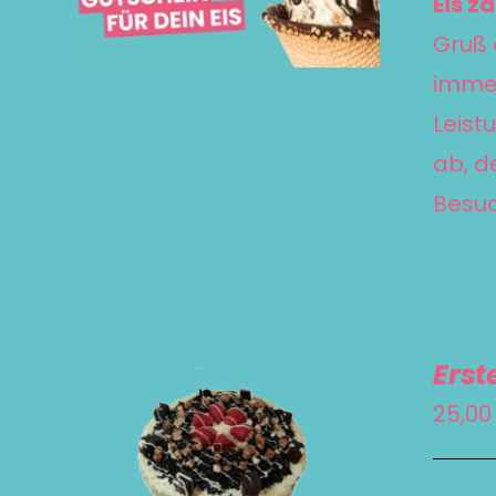
Eis z
Gruß 
immer
Leist
ab, d
Besuc
Erst
25,0
DIESES
SELECT OPTIONS
/
DETAILS
PRODUKT