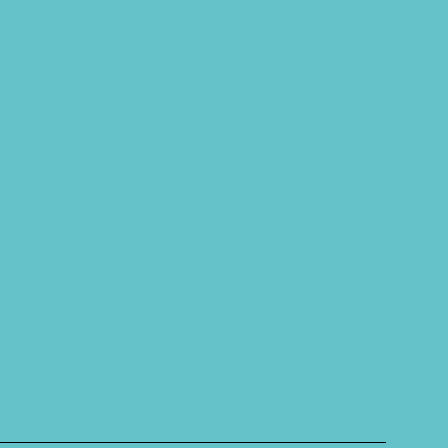
 dein Geschmack! Du hast Lust
r Deine ganz persönliche
ckeren Toppings und extra viel
 Feiern oder einfach, weil du’s