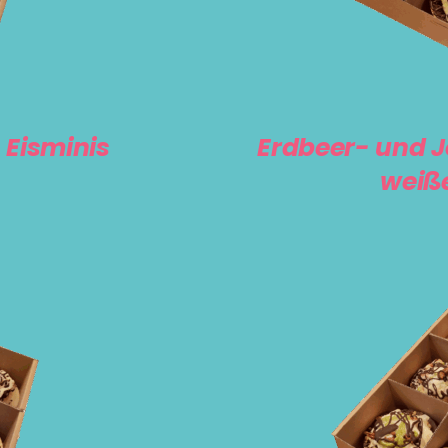
 Eisminis
Erdbeer- und J
weiße
IN DEN WA