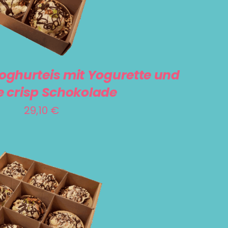
oghurteis mit Yogurette und
 crisp Schokolade
29,10
€
RENKORB
/
DETAILS