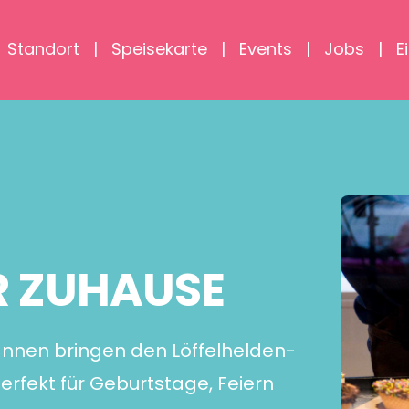
Standort
Speisekarte
Events
Jobs
E
R ZUHAUSE
Wannen bringen den Löffelhelden-
erfekt für Geburtstage, Feiern