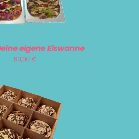
 Deine eigene Eiswanne
60,00
€
RENKORB
/
DETAILS