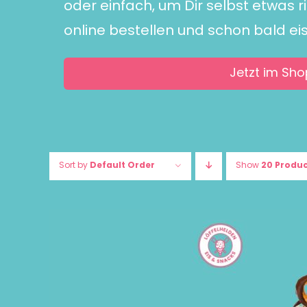
oder einfach, um Dir selbst etwas r
online bestellen und schon bald ei
Jetzt im Sho
Sort by
Default Order
Show
20 Produ