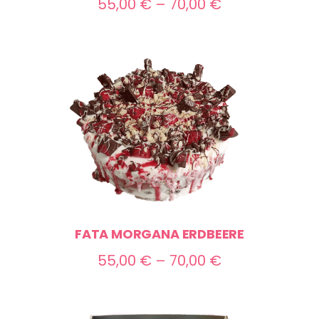
Preisspanne:
55,00
€
–
70,00
€
55,00 €
bis
70,00 €
FATA MORGANA ERDBEERE
Preisspanne:
55,00
€
–
70,00
€
55,00 €
bis