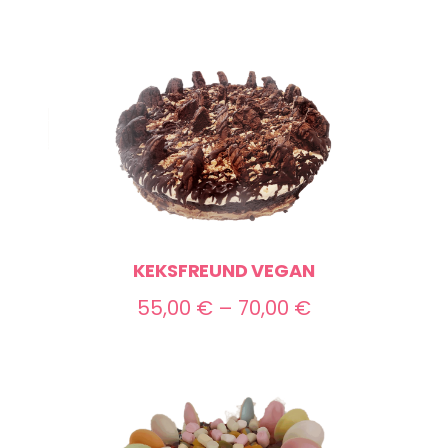
KEKSFREUND VEGAN
Preisspanne:
55,00
€
–
70,00
€
55,00 €
bis
70,00 €