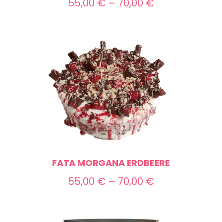
Preisspanne:
55,00
€
–
70,00
€
55,00 €
bis
70,00 €
FATA MORGANA ERDBEERE
Preisspanne:
55,00
€
–
70,00
€
55,00 €
bis