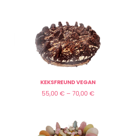
KEKSFREUND VEGAN
Preisspanne:
55,00
€
–
70,00
€
55,00 €
bis
70,00 €