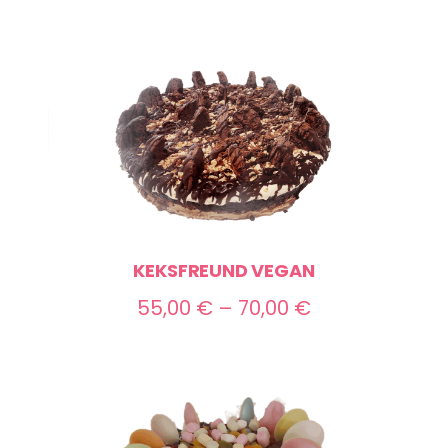
KEKSFREUND VEGAN
Preisspanne:
55,00
€
–
70,00
€
55,00 €
bis
70,00 €