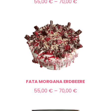
Preisspanne:
55,00
€
–
70,00
€
55,00 €
bis
70,00 €
FATA MORGANA ERDBEERE
Preisspanne:
55,00
€
–
70,00
€
55,00 €
bis