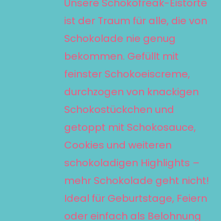
70,00 €
Unsere Schokofreak-Eistorte
VARIANTEN
ist der Traum für alle, die von
AUF.
Schokolade nie genug
DIE
bekommen. Gefüllt mit
OPTIONEN
KÖNNEN
feinster Schokoeiscreme,
AUF
durchzogen von knackigen
DER
Schokostückchen und
PRODUKTSEITE
getoppt mit Schokosauce,
GEWÄHLT
Cookies und weiteren
WERDEN
schokoladigen Highlights –
mehr Schokolade geht nicht!
Ideal für Geburtstage, Feiern
oder einfach als Belohnung