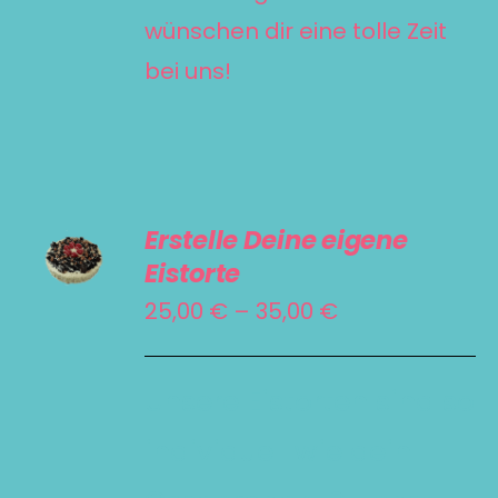
wünschen dir eine tolle Zeit
bei uns!
SELECT
Erstelle Deine eigene
OPTIONS
Eistorte
DIESES
/
Preisspanne:
PRODUKT
25,00
€
–
35,00
€
DETAILS
WEIST
25,00 €
MEHRERE
bis
Unsere Eistorten sind so
VARIANTEN
35,00 €
individuell wie dein
AUF.
DIE