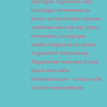
cremiges Joghurteis und
AUF.
fruchtiges Himbeereis zu
DIE
einem erfrischenden Genuss.
OPTIONEN
KÖNNEN
Verfeinert wird sie mit zarten
AUF
Himbeeren, knuspriger
DER
weißer Crisp und köstlicher
PRODUKTSEITE
Yogurette®-Schokolade.
GEWÄHLT
Abgerundet wird das Ganze
WERDEN
durch eine süße
Himbeersauce – für das volle
Geschmackserlebnis!