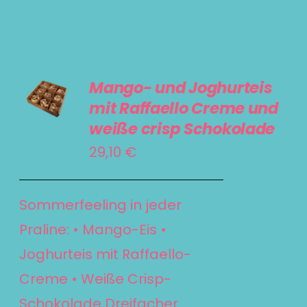
IN DEN
Mango- und Joghurteis
WARENKORB
mit Raffaello Creme und
/
weiße crisp Schokolade
DETAILS
29,10
€
Sommerfeeling in jeder
Praline: • Mango-Eis •
Joghurteis mit Raffaello-
Creme • Weiße Crisp-
Schokolade Dreifacher