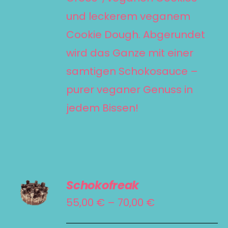
AUF
und leckerem veganem
DER
Cookie Dough. Abgerundet
PRODUKTSEITE
wird das Ganze mit einer
GEWÄHLT
samtigen Schokosauce –
WERDEN
purer veganer Genuss in
jedem Bissen!
AUSFÜHRUNG
Schokofreak
WÄHLEN
DIESES
Preisspanne:
55,00
€
–
70,00
€
/
PRODUKT
55,00 €
DETAILS