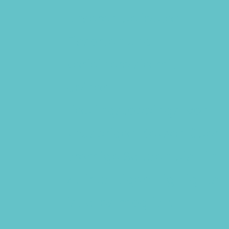
unseren beliebten
Eissorten und
verfeinere sie mit
deinen
Lieblingstoppings: von
knusprigen Keksen über
cremige Saucen bis hin
zu fruchtigen Highlights
ist alles möglich.