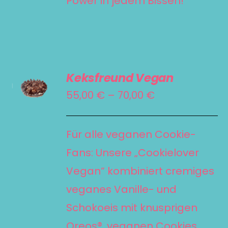
Power in jedem Bissen!
AUSFÜHRUNG
Keksfreund Vegan
WÄHLEN
DIESES
Preisspanne:
55,00
€
–
70,00
€
/
PRODUKT
55,00 €
DETAILS
WEIST
bis
Für alle veganen Cookie-
MEHRERE
70,00 €
Fans: Unsere „Cookielover
VARIANTEN
Vegan“ kombiniert cremiges
AUF.
veganes Vanille- und
DIE
Schokoeis mit knusprigen
OPTIONEN
KÖNNEN
Oreos®, veganen Cookies