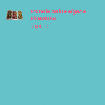
SELECT
Erstelle Deine eigene
OPTIONS
Eiswanne
/
60,00
€
DETAILS
Deine Eiswanne. Dein
Style. Dein Genuss.
Gestalte dir deine ganz
persönliche Eiswanne
genau so, wie du sie
liebst! Wähle aus