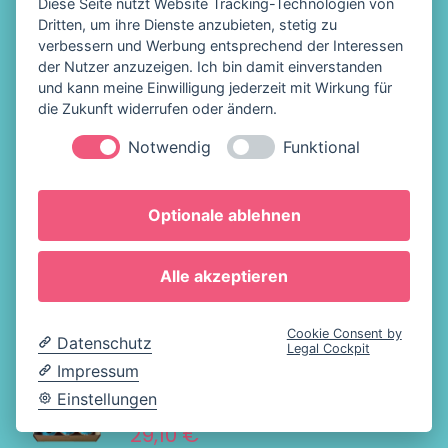
DETAILS
Diese Seite nutzt Website Tracking-Technologien von
29,10
€
Dritten, um ihre Dienste anzubieten, stetig zu
verbessern und Werbung entsprechend der Interessen
der Nutzer anzuzeigen. Ich bin damit einverstanden
und kann meine Einwilligung jederzeit mit Wirkung für
Ein Mix aus süß, salzig und
die Zukunft widerrufen oder ändern.
nussig: • Salted Caramel •
Notwendig
Funktional
Pistaziencreme • Honig-Salz-
Nüsse Im 9er-Pack – nur als
Optionale ablehnen
Kombi erhältlich!
Alle akzeptieren
Cookie Consent by
Datenschutz
Legal Cockpit
Impressum
IN DEN
Krümelmonster 9er Box
Einstellungen
WARENKORB
29,10
€
/