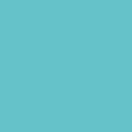
Ob für Geburtstage,
Picknicks, WG-Abende
oder einfach so –
unsere Eiswannen sind
perfekt, wenn’s mal
mehr sein darf. Und
das Beste: Jede
Bestellung kommt in
einer praktischen Pfand
Thermobox, damit dein