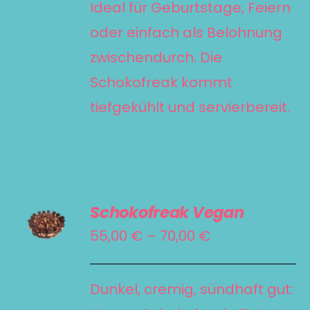
Ideal für Geburtstage, Feiern
oder einfach als Belohnung
zwischendurch. Die
Schokofreak kommt
tiefgekühlt und servierbereit.
AUSFÜHRUNG
Schokofreak Vegan
WÄHLEN
DIESES
Preisspanne:
55,00
€
–
70,00
€
/
PRODUKT
55,00 €
DETAILS
WEIST
bis
Dunkel, cremig, sündhaft gut:
MEHRERE