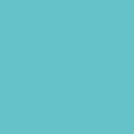
Eis schön kalt bleibt.
Dazu bekommst du
natürlich Löffel,
Waffeln, Servietten und
alles, was du brauchst,
um direkt loszulegen.
Eisgenuss to go Jetzt
Wunschkombi erstellen
und den Löffel
schwingen!