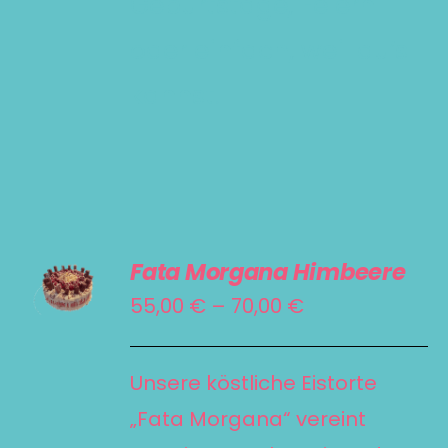
Geburtstage, Feiern
oder einfach, weil du’s
kannst.
AUSFÜHRUNG
Fata Morgana Himbeere
WÄHLEN
DIESES
Preisspanne:
55,00
€
–
70,00
€
/
PRODUKT
55,00 €
DETAILS
WEIST
bis
Unsere köstliche Eistorte
MEHRERE
70,00 €
„Fata Morgana“ vereint
VARIANTEN