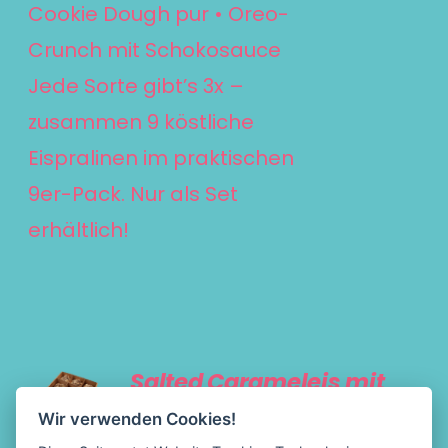
Cookie Dough pur • Oreo-
Crunch mit Schokosauce
Jede Sorte gibt’s 3x –
zusammen 9 köstliche
Eispralinen im praktischen
9er-Pack. Nur als Set
erhältlich!
IN DEN
Salted Carameleis mit
WARENKORB
Pistaziencreme und
/
Wir verwenden Cookies!
Honig-Salz Nüsse