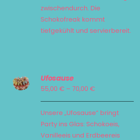
zwischendurch. Die
Schokofreak kommt
tiefgekühlt und servierbereit.
AUSFÜHRUNG
Ufosause
WÄHLEN
DIESES
Preisspanne:
55,00
€
–
70,00
€
/
PRODUKT
55,00 €
DETAILS
WEIST
bis
Unsere „Ufosause“ bringt
MEHRERE
70,00 €
Party ins Glas: Schokoeis,
VARIANTEN
Vanilleeis und Erdbeereis
AUF.