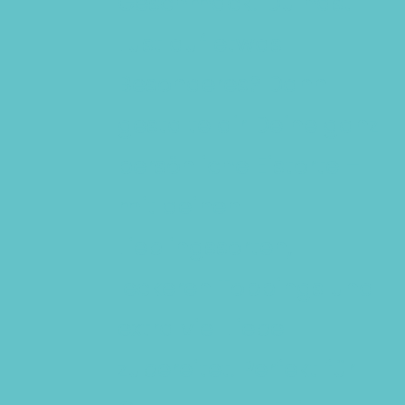
Geschmack! Du hast
OPTIONEN
Lust auf etwas
KÖNNEN
AUF
Besonderes? Dann
DER
gestalte dir Deine ganz
PRODUKTSEITE
persönliche Eistorte –
GEWÄHLT
WERDEN
mit deinen
Lieblingssorten,
leckeren Toppings und
extra viel Liebe
zubereitet. Perfekt für