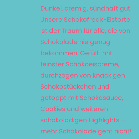
WEIST
bis
Dunkel, cremig, sündhaft gut:
MEHRERE
70,00 €
Unsere Schokofreak-Eistorte
VARIANTEN
ist der Traum für alle, die von
AUF.
Schokolade nie genug
DIE
bekommen. Gefüllt mit
OPTIONEN
KÖNNEN
feinster Schokoeiscreme,
AUF
durchzogen von knackigen
DER
Schokostückchen und
PRODUKTSEITE
getoppt mit Schokosauce,
GEWÄHLT
Cookies und weiteren
WERDEN
schokoladigen Highlights –
mehr Schokolade geht nicht!