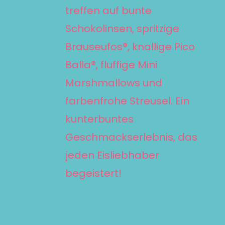
treffen auf bunte
DIE
Schokolinsen, spritzige
OPTIONEN
KÖNNEN
Brauseufos®, knallige Pico
AUF
Balla®, fluffige Mini
DER
Marshmallows und
PRODUKTSEITE
farbenfrohe Streusel. Ein
GEWÄHLT
kunterbuntes
WERDEN
Geschmackserlebnis, das
jeden Eisliebhaber
begeistert!