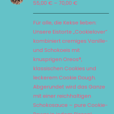
DIESES
Preisspanne:
55,00
€
–
70,00
€
/
PRODUKT
55,00 €
DETAILS
WEIST
bis
Für alle, die Kekse lieben:
MEHRERE
70,00 €
Unsere Eistorte „Cookielover“
VARIANTEN
kombiniert cremiges Vanille-
AUF.
und Schokoeis mit
DIE
knusprigen Oreos®,
OPTIONEN
KÖNNEN
klassischen Cookies und
AUF
leckerem Cookie Dough.
DER
Abgerundet wird das Ganze
PRODUKTSEITE
mit einer reichhaltigen
GEWÄHLT
Schokosauce – pure Cookie-
WERDEN