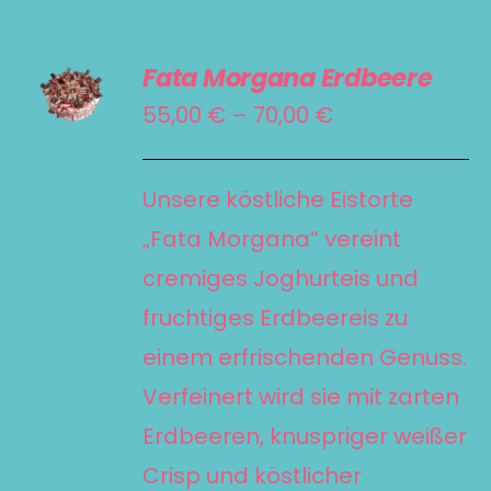
AUSFÜHRUNG
Fata Morgana Erdbeere
WÄHLEN
DIESES
Preisspanne:
55,00
€
–
70,00
€
/
PRODUKT
55,00 €
DETAILS
WEIST
bis
Unsere köstliche Eistorte
MEHRERE
70,00 €
„Fata Morgana“ vereint
VARIANTEN
cremiges Joghurteis und
AUF.
fruchtiges Erdbeereis zu
DIE
einem erfrischenden Genuss.
OPTIONEN
KÖNNEN
Verfeinert wird sie mit zarten
AUF
Erdbeeren, knuspriger weißer
DER
Crisp und köstlicher