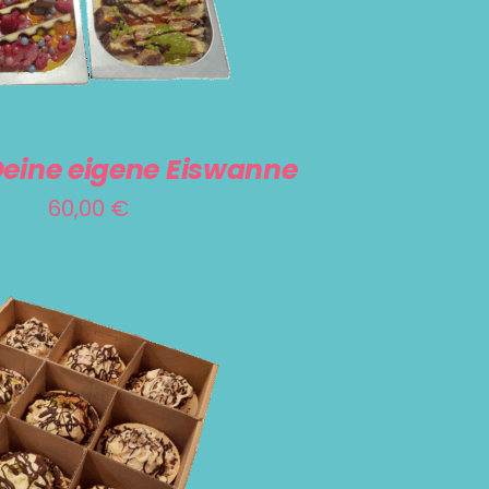
 Deine eigene Eiswanne
60,00
€
RENKORB
/
DETAILS