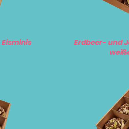
 Eisminis
Erdbeer- und J
weiße
IN DEN WA