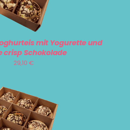
oghurteis mit Yogurette und
 crisp Schokolade
29,10
€
RENKORB
/
DETAILS