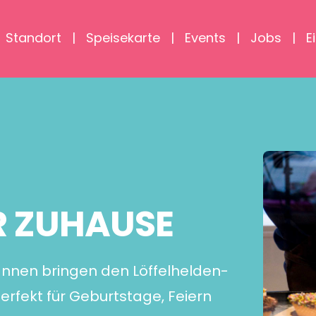
Standort
Speisekarte
Events
Jobs
E
R ZUHAUSE
Wannen bringen den Löffelhelden-
erfekt für Geburtstage, Feiern