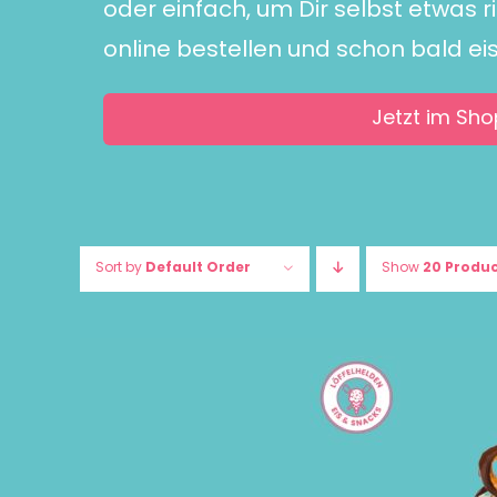
oder einfach, um Dir selbst etwas r
online bestellen und schon bald ei
Jetzt im Sho
Sort by
Default Order
Show
20 Produ