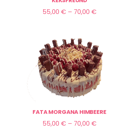
KEKSFREUND
Preisspanne:
55,00
€
–
70,00
€
55,00 €
bis
70,00 €
FATA MORGANA HIMBEERE
Preisspanne:
55,00
€
–
70,00
€
55,00 €