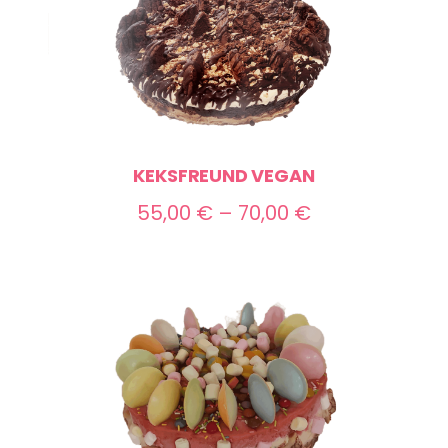
KEKSFREUND VEGAN
Preisspanne:
55,00
€
–
70,00
€
55,00 €
bis
70,00 €