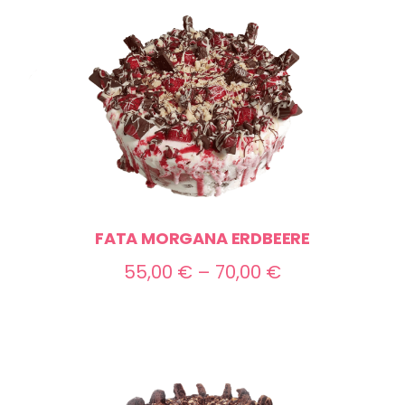
bis
70,00 €
FATA MORGANA ERDBEERE
Preisspanne:
55,00
€
–
70,00
€
55,00 €
bis
70,00 €