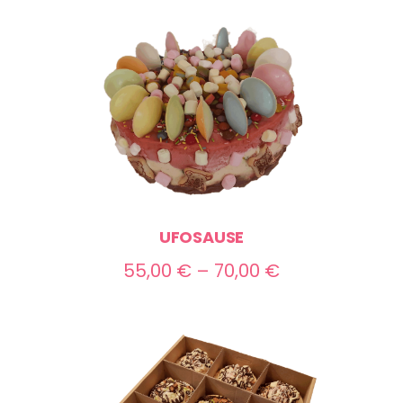
bis
35,00 €
UFOSAUSE
Preisspanne:
55,00
€
–
70,00
€
55,00 €
bis
70,00 €