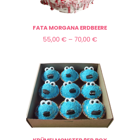
FATA MORGANA ERDBEERE
Preisspanne:
55,00
€
–
70,00
€
55,00 €
bis
70,00 €