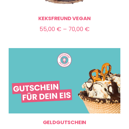
KEKSFREUND VEGAN
Preisspanne:
55,00
€
–
70,00
€
55,00 €
bis
70,00 €
GELDGUTSCHEIN