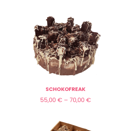
SCHOKOFREAK
Preisspanne:
55,00
€
–
70,00
€
55,00 €
bis
70,00 €