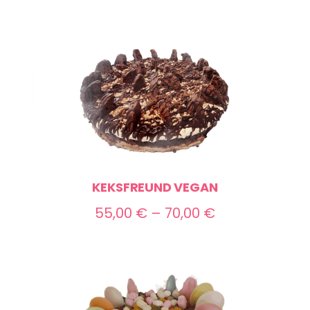
KEKSFREUND VEGAN
Preisspanne:
55,00
€
–
70,00
€
55,00 €
bis
70,00 €