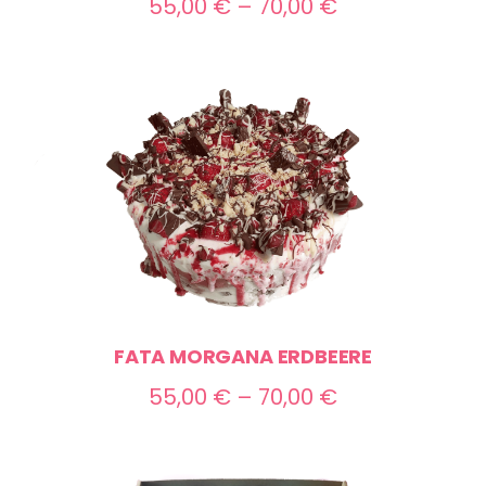
Preisspanne:
55,00
€
–
70,00
€
55,00 €
bis
70,00 €
FATA MORGANA ERDBEERE
Preisspanne:
55,00
€
–
70,00
€
55,00 €
bis