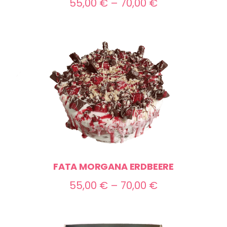
Preisspanne:
55,00
€
–
70,00
€
55,00 €
bis
70,00 €
FATA MORGANA ERDBEERE
Preisspanne:
55,00
€
–
70,00
€
55,00 €
bis