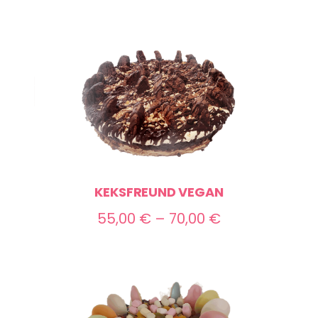
KEKSFREUND VEGAN
Preisspanne:
55,00
€
–
70,00
€
55,00 €
bis
70,00 €