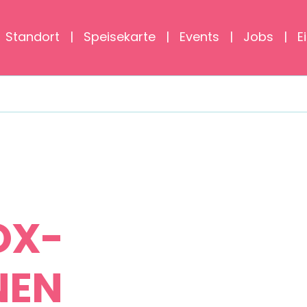
Standort
Speisekarte
Events
Jobs
E
Startseite
»
shop
»
Pfandbox-Eiswannen
OX-
NEN