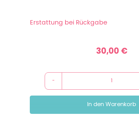
Erstattung bei Rückgabe
30,00
€
Pfandbox-
Eiswannen
Menge
In den Warenkorb