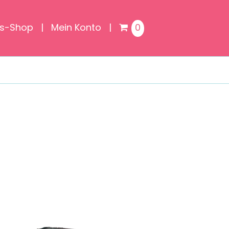
is-Shop
Mein Konto
0