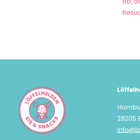
ab, d
Besuc
Löffelh
Hambur
28205
info@l