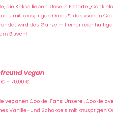
bis
lle, die Kekse lieben: Unsere Eistorte „Cookie
70,00 €
oeis mit knusprigen Oreos®, klassischen Co
undet wird das Ganze mit einer reichhalti
dem Bissen!
sfreund Vegan
Preisspanne:
0
€
–
70,00
€
55,00 €
bis
lle veganen Cookie-Fans: Unsere „Cookielov
70,00 €
es Vanille- und Schokoeis mit knusprigen 