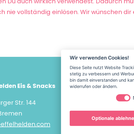
en Du auch wirklich verwendest. Dadurch mu
h nie vollständig einlösen. Wir wünschen dir ei
Wir verwenden Cookies!
Diese Seite nutzt Website Track
stetig zu verbessern und Werbu
bin damit einverstanden und kann
elden Eis & Snacks
Impress
widerrufen oder ändern.
Datensc
ger Str. 144
AGB
 Bremen
Optionale ablehn
oeffelhelden.com
[eu_owb