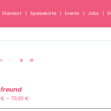
Standort
Speisekarte
Events
Jobs
E
Startseite
»
Unkategorisiert
ts
sfreund
Preisspanne:
0
€
–
70,00
€
55,00 €