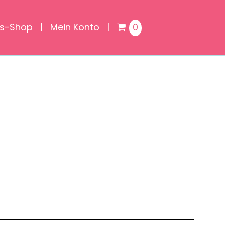
is-Shop
Mein Konto
0