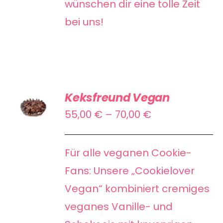
wünschen dir eine tolle Zeit
bei uns!
AUSFÜHRUNG
Keksfreund Vegan
WÄHLEN
DIESES
Preisspanne:
55,00
€
–
70,00
€
/
PRODUKT
55,00 €
DETAILS
WEIST
bis
Für alle veganen Cookie-
MEHRERE
70,00 €
Fans: Unsere „Cookielover
VARIANTEN
Vegan“ kombiniert cremiges
AUF.
veganes Vanille- und
DIE