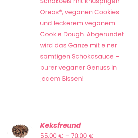
Schokoeis mit knusprigen
OPTIONEN
KÖNNEN
Oreos®, veganen Cookies
AUF
und leckerem veganem
DER
Cookie Dough. Abgerundet
PRODUKTSEITE
wird das Ganze mit einer
GEWÄHLT
samtigen Schokosauce –
WERDEN
purer veganer Genuss in
jedem Bissen!
AUSFÜHRUNG
Keksfreund
WÄHLEN
DIESES
Preisspanne:
55,00
€
–
70,00
€
/