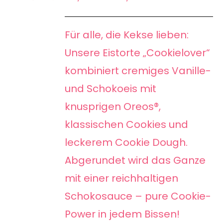
PRODUKT
55,00 €
DETAILS
WEIST
bis
Für alle, die Kekse lieben:
MEHRERE
70,00 €
Unsere Eistorte „Cookielover“
VARIANTEN
kombiniert cremiges Vanille-
AUF.
und Schokoeis mit
DIE
knusprigen Oreos®,
OPTIONEN
KÖNNEN
klassischen Cookies und
AUF
leckerem Cookie Dough.
DER
Abgerundet wird das Ganze
PRODUKTSEITE
mit einer reichhaltigen
GEWÄHLT
Schokosauce – pure Cookie-
WERDEN
Power in jedem Bissen!