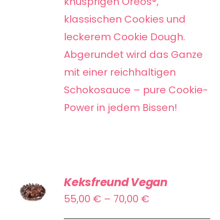
knusprigen Oreos®,
OPTIONEN
KÖNNEN
klassischen Cookies und
AUF
leckerem Cookie Dough.
DER
Abgerundet wird das Ganze
PRODUKTSEITE
mit einer reichhaltigen
GEWÄHLT
Schokosauce – pure Cookie-
WERDEN
Power in jedem Bissen!
AUSFÜHRUNG
Keksfreund Vegan
WÄHLEN
DIESES
Preisspanne:
55,00
€
–
70,00
€
/
PRODUKT
55,00 €
DETAILS