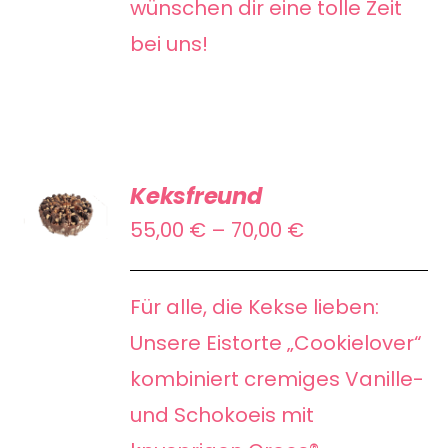
wünschen dir eine tolle Zeit
bei uns!
AUSFÜHRUNG
Keksfreund
WÄHLEN
DIESES
Preisspanne:
55,00
€
–
70,00
€
/
PRODUKT
55,00 €
DETAILS
WEIST
bis
Für alle, die Kekse lieben:
MEHRERE
70,00 €
Unsere Eistorte „Cookielover“
VARIANTEN
kombiniert cremiges Vanille-
AUF.
und Schokoeis mit
DIE