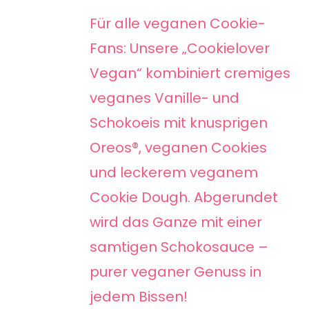
WEIST
bis
Für alle veganen Cookie-
MEHRERE
70,00 €
Fans: Unsere „Cookielover
VARIANTEN
Vegan“ kombiniert cremiges
AUF.
veganes Vanille- und
DIE
Schokoeis mit knusprigen
OPTIONEN
KÖNNEN
Oreos®, veganen Cookies
AUF
und leckerem veganem
DER
Cookie Dough. Abgerundet
PRODUKTSEITE
wird das Ganze mit einer
GEWÄHLT
samtigen Schokosauce –
WERDEN
purer veganer Genuss in
jedem Bissen!