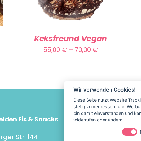
PRODUKT
WEIST
MEHRERE
VARIANTEN
Keksfreund Vegan
AUF.
Preisspanne:
55,00
€
–
70,00
€
DIE
55,00 €
OPTIONEN
KÖNNEN
bis
AUF
70,00 €
Wir verwenden Cookies!
DER
Diese Seite nutzt Website Track
PRODUKTSEITE
stetig zu verbessern und Werbu
GEWÄHLT
bin damit einverstanden und kann
elden Eis & Snacks
Impress
widerrufen oder ändern.
WERDEN
Datensc
ger Str. 144