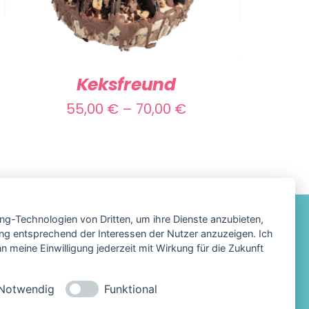
PRODUKT
WEIST
MEHRERE
VARIANTEN
Keksfreund
AUF.
Preisspanne:
55,00
€
–
70,00
€
DIE
55,00 €
OPTIONEN
KÖNNEN
bis
AUF
70,00 €
DER
ing-Technologien von Dritten, um ihre Dienste anzubieten,
PRODUKTSEITE
ng entsprechend der Interessen der Nutzer anzuzeigen. Ich
GEWÄHLT
 meine Einwilligung jederzeit mit Wirkung für die Zukunft
um
WERDEN
hutz
Notwendig
Funktional