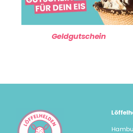
Geldgutschein
Löffelh
Hambur