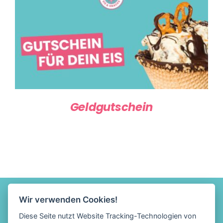
DER
PRODUKTSEITE
GUTSCHEIN KAUFEN
/
DETAILS
GEWÄHLT
WERDEN
Geldgutschein
Wir verwenden Cookies!
Diese Seite nutzt Website Tracking-Technologien von