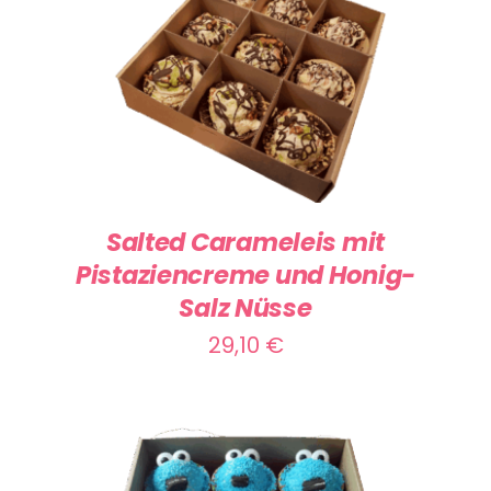
IN DEN WARENKORB
/
DETAILS
Salted Carameleis mit
Pistaziencreme und Honig-
Salz Nüsse
29,10
€