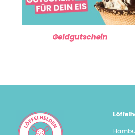
Geldgutschein
Löffelh
Hambur