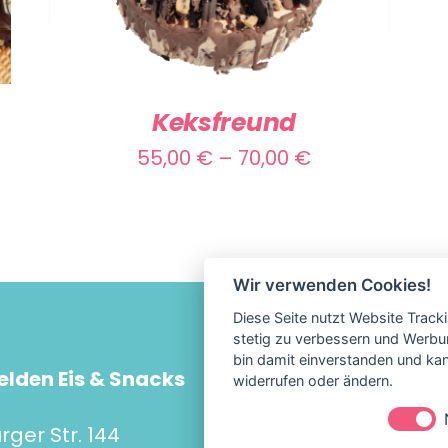
PRODUKT
WEIST
MEHRERE
VARIANTEN
Keksfreund
AUF.
Preisspanne:
55,00
€
–
70,00
€
DIE
55,00 €
OPTIONEN
KÖNNEN
bis
AUF
70,00 €
Wir verwenden Cookies!
DER
Diese Seite nutzt Website Track
PRODUKTSEITE
stetig zu verbessern und Werbu
GEWÄHLT
bin damit einverstanden und kann
elden Eis & Snacks
Impress
widerrufen oder ändern.
WERDEN
Datensc
ger Str. 144