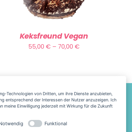
PRODUKT
WEIST
MEHRERE
VARIANTEN
Keksfreund Vegan
AUF.
Preisspanne:
55,00
€
–
70,00
€
DIE
55,00 €
OPTIONEN
KÖNNEN
bis
AUF
70,00 €
DER
ing-Technologien von Dritten, um ihre Dienste anzubieten,
PRODUKTSEITE
ng entsprechend der Interessen der Nutzer anzuzeigen. Ich
GEWÄHLT
 meine Einwilligung jederzeit mit Wirkung für die Zukunft
um
WERDEN
hutz
Notwendig
Funktional