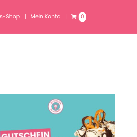
is-Shop
Mein Konto
0
GUTSCHEIN KAUFEN
/
DETAILS