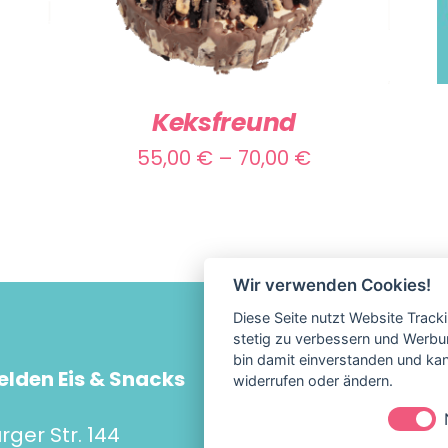
PRODUKT
WEIST
MEHRERE
VARIANTEN
Keksfreund
AUF.
nne:
Preisspanne:
55,00
€
–
70,00
€
DIE
55,00 €
OPTIONEN
KÖNNEN
bis
AUF
70,00 €
Wir verwenden Cookies!
DER
Diese Seite nutzt Website Track
PRODUKTSEITE
stetig zu verbessern und Werbu
GEWÄHLT
bin damit einverstanden und kann
elden Eis & Snacks
Impress
widerrufen oder ändern.
WERDEN
Datensc
ger Str. 144